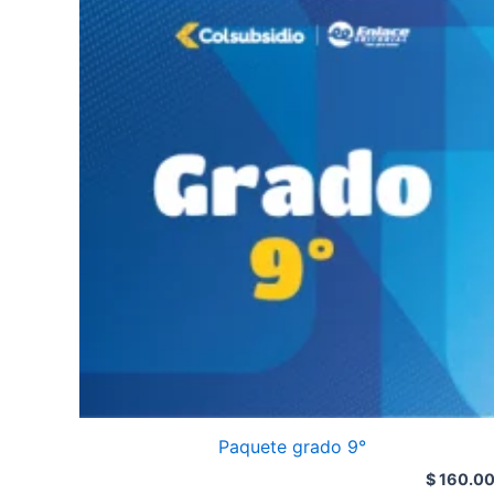
Paquete grado 9°
$
160.0