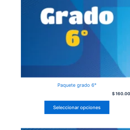
Paquete grado 6°
$
160.0
Seleccionar opciones