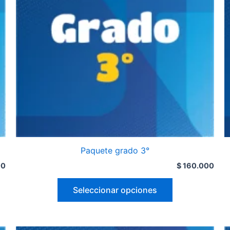
Paquete grado 3°
00
$
160.000
Seleccionar opciones