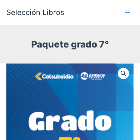
Ir
Selección Libros
al
Main
contenido
Men
Paquete grado 7°