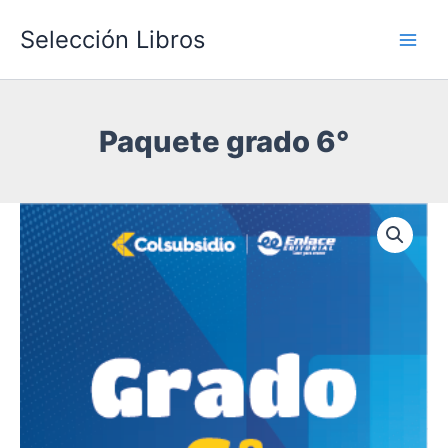
Ir
Selección Libros
al
Main
contenido
Men
Paquete grado 6°