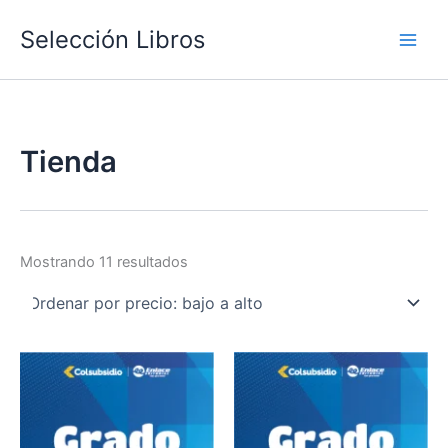
Ir
Selección Libros
al
Main
contenido
Men
Tienda
Sorted
Mostrando 11 resultados
by
price:
low
to
high